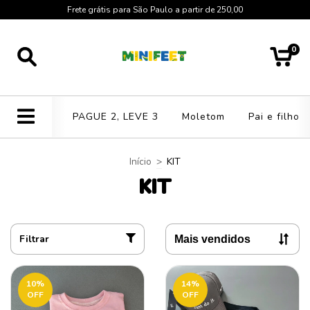
Frete grátis para São Paulo a partir de 250,00
0
PAGUE 2, LEVE 3
Moletom
Pai e filho
Início
>
KIT
KIT
Filtrar
10
%
14
%
OFF
OFF