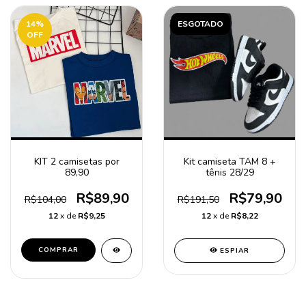
14
%
ESGOTADO
OFF
Kit camiseta TAM 8 +
KIT 2 camisetas por
tênis 28/29
89,90
R$79,90
R$89,90
R$191,50
R$104,00
12
x de
R$8,22
12
x de
R$9,25
COMPRAR
ESPIAR