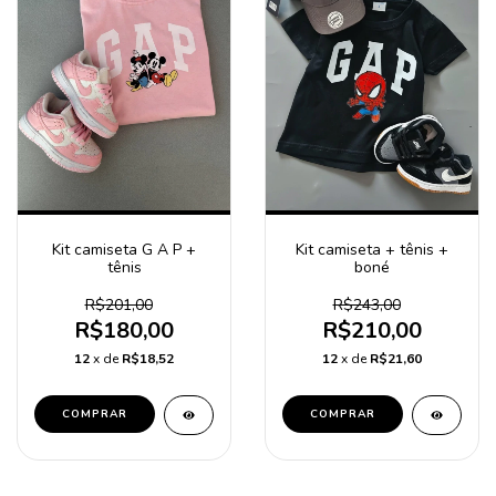
Kit camiseta G A P +
Kit camiseta + tênis +
tênis
boné
R$201,00
R$243,00
R$180,00
R$210,00
12
x de
R$18,52
12
x de
R$21,60
COMPRAR
COMPRAR