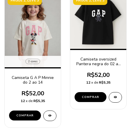
PAGUE 2, LEVE 3
PAGUE 2, LEVE 3
Camiseta oversized
2 cores
Pantera negra do 02 ao
14
R$52,00
Camiseta G A P Minnie
do 2 ao 14
12
x de
R$5,35
R$52,00
COMPRAR
12
x de
R$5,35
COMPRAR