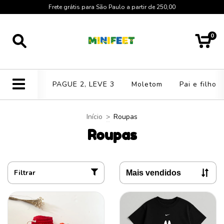
Frete grátis para São Paulo a partir de 250,00
0
PAGUE 2, LEVE 3
Moletom
Pai e filho
Início
>
Roupas
Roupas
Filtrar