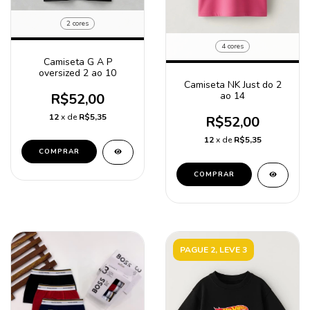
2 cores
4 cores
Camiseta G A P
oversized 2 ao 10
Camiseta NK Just do 2
ao 14
R$52,00
12
x de
R$5,35
R$52,00
12
x de
R$5,35
COMPRAR
COMPRAR
PAGUE 2, LEVE 3