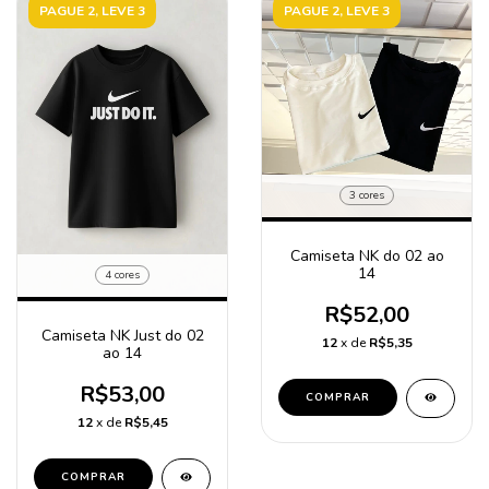
PAGUE 2, LEVE 3
PAGUE 2, LEVE 3
3 cores
Camiseta NK do 02 ao
14
4 cores
R$52,00
Camiseta NK Just do 02
12
x de
R$5,35
ao 14
R$53,00
COMPRAR
12
x de
R$5,45
COMPRAR