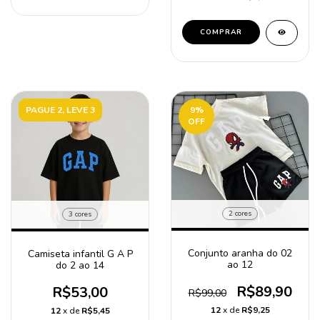
COMPRAR
PAGUE 2, LEVE 3
9
%
OFF
2 cores
3 cores
Conjunto aranha do 02
Camiseta infantil G A P
ao 12
do 2 ao 14
R$89,90
R$53,00
R$99,00
12
x de
R$9,25
12
x de
R$5,45