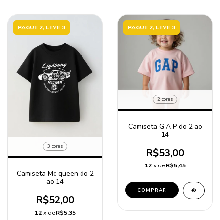
PAGUE 2, LEVE 3
PAGUE 2, LEVE 3
2 cores
Camiseta G A P do 2 ao
14
3 cores
R$53,00
12
x de
R$5,45
Camiseta Mc queen do 2
ao 14
COMPRAR
R$52,00
12
x de
R$5,35