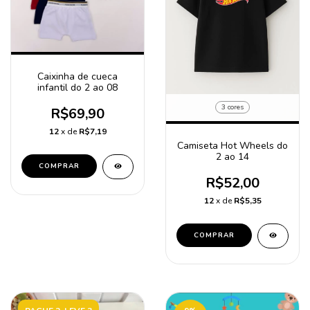
Caixinha de cueca
infantil do 2 ao 08
3 cores
R$69,90
12
x de
R$7,19
Camiseta Hot Wheels do
2 ao 14
COMPRAR
R$52,00
12
x de
R$5,35
COMPRAR