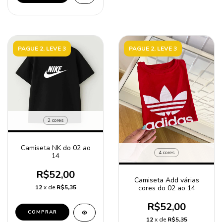
PAGUE 2, LEVE 3
PAGUE 2, LEVE 3
2 cores
Camiseta NK do 02 ao
4 cores
14
R$52,00
Camiseta Add várias
cores do 02 ao 14
12
x de
R$5,35
R$52,00
COMPRAR
12
x de
R$5,35