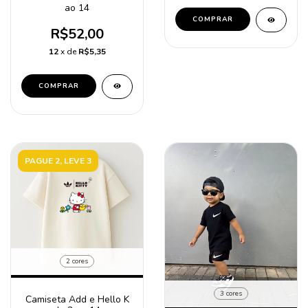
ao 14
COMPRAR
R$52,00
12
x de
R$5,35
COMPRAR
PAGUE 2, LEVE 3
2 cores
3 cores
Camiseta Add e Hello K