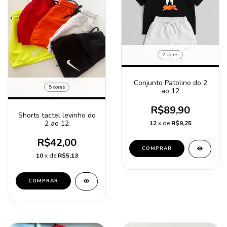
2 cores
Conjunto Patolino do 2
5 cores
ao 12
R$89,90
Shorts tactel levinho do
2 ao 12
12
x de
R$9,25
R$42,00
COMPRAR
10
x de
R$5,13
COMPRAR