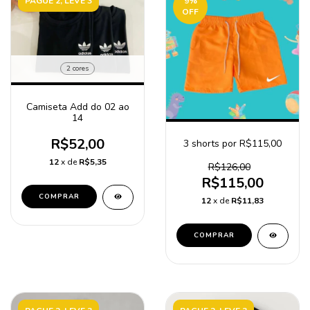
PAGUE 2, LEVE 3
9
%
OFF
2 cores
Camiseta Add do 02 ao
14
R$52,00
3 shorts por R$115,00
12
x de
R$5,35
R$126,00
R$115,00
COMPRAR
12
x de
R$11,83
COMPRAR